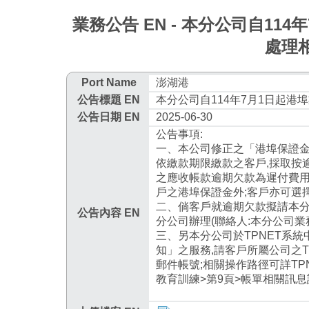
業務公告 EN - 本分公司自1
處理
Port Name
澎湖港
公告標題 EN
本分公司自114年7月1日起
公告日期 EN
2025-06-30
公告事項:
一、本公司修正之「港埠保證金
依繳款期限繳款之客戶,採取按
之應收帳款逾期欠款為遲付費用
戶之港埠保證金外;客戶亦可選
二、倘客戶就逾期欠款擬請本分
公告內容 EN
分公司辦理(聯絡人:本分公司業務處
三、另本分公司於TPNET系
知」之服務,請客戶所屬公司之
郵件帳號;相關操作路徑可詳TPN
教育訓練>第9頁>帳單相關訊息設定