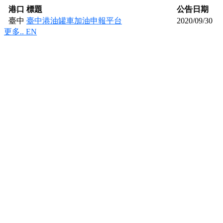
港口
標題
公告日期
臺中
臺中港油罐車加油申報平台
2020/09/30
港
更多.. EN